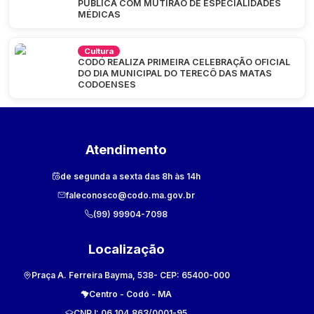
PÚBLICA COM MUTIRÃO DE ESPECIALIDADES
MÉDICAS
Cultura
CODÓ REALIZA PRIMEIRA CELEBRAÇÃO OFICIAL
DO DIA MUNICIPAL DO TERECÔ DAS MATAS
CODOENSES
Atendimento
de segunda a sexta das 8h às 14h
faleconosco@codo.ma.gov.br
(99) 99904-7098
Localização
Praça A. Ferreira Bayma, 538
- CEP:
65400-000
Centro
-
Codó
-
MA
CNPJ:
06.104.863/0001-95