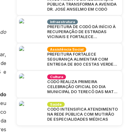
PÚBLICA TRANSFORMA A AVENIDA
DR. JOSÉ ANSELMO EM CODÓ
Infraestrutura
PREFEITURA DE CODÓ DÁ INÍCIO À
 do
RECUPERAÇÃO DE ESTRADAS
VICINAIS E FORTALECE
INFRAESTRUTURA NA ZONA RURAL
Assistência Social
ar,
PREFEITURA FORTALECE
SEGURANÇA ALIMENTAR COM
 de
ENTREGA DE 800 CESTAS VERDES
EM CAJAZEIRAS
5
e
Cultura
CODÓ REALIZA PRIMEIRA
CELEBRAÇÃO OFICIAL DO DIA
MUNICIPAL DO TERECÔ DAS MATAS
 do
CODOENSES
ceu
Saúde
CODÓ INTENSIFICA ATENDIMENTO
sco
NA REDE PÚBLICA COM MUTIRÃO
DE ESPECIALIDADES MÉDICAS
 da
res