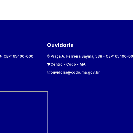
Ouvidoria
8
- CEP:
65400-000
Praça A. Ferreira Bayma, 538
- CEP:
65400-0
Centro
-
Codó
-
MA
ouvidoria@codo.ma.gov.br