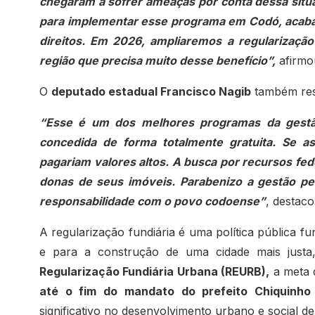
chegaram a sofrer ameaças por conta dessa situa
para implementar esse programa em Codó, acaban
direitos. Em 2026, ampliaremos a regularização
região que precisa muito desse benefício”,
afirmo
O
deputado estadual Francisco Nagib
também ressa
“Esse é um dos melhores programas da gestão 
concedida de forma totalmente gratuita. Se a
pagariam valores altos. A busca por recursos fede
donas de seus imóveis. Parabenizo a gestão pe
responsabilidade com o povo codoense”
, destaco
A regularização fundiária é uma política pública f
e para a construção de uma cidade mais justa
Regularização Fundiária Urbana (REURB),
a meta 
até o fim do mandato do prefeito Chiquinho
significativo no desenvolvimento urbano e social d