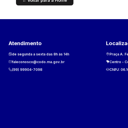
← Voltar para a Home
Atendimento
Localiz
de segunda a sexta das 8h às 14h
Praça A. F
faleconosco@codo.ma.gov.br
Centro
-
C
(99) 99904-7098
CNPJ:
06.