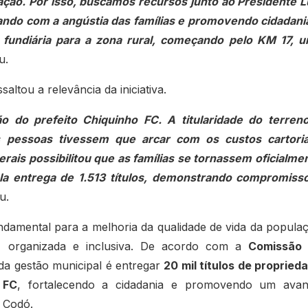
ção. Por isso, buscamos recursos junto ao Presidente L
do com a angústia das famílias e promovendo cidadani
 fundiária para a zona rural, começando pelo KM 17, 
u.
ltou a relevância da iniciativa.
do prefeito Chiquinho FC. A titularidade do terren
s pessoas tivessem que arcar com os custos cartoria
rais possibilitou que as famílias se tornassem oficialme
la entrega de 1.513 títulos, demonstrando compromiss
u.
undamental para a melhoria da qualidade de vida da popula
, organizada e inclusiva. De acordo com a
Comissão
da gestão municipal é entregar
20 mil títulos de propried
 FC
, fortalecendo a cidadania e promovendo um ava
e Codó.