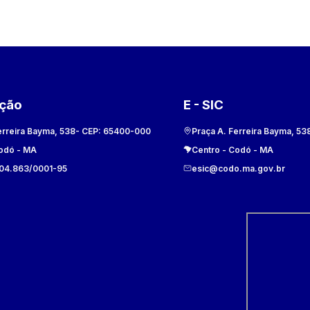
ação
E - SIC
erreira Bayma, 538
- CEP:
65400-000
Praça A. Ferreira Bayma, 53
odó
-
MA
Centro
-
Codó
-
MA
104.863/0001-95
esic@codo.ma.gov.br