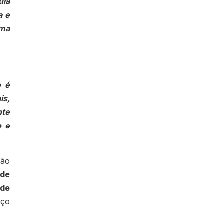
ula
a e
uma
o é
is,
nte
o e
ção
 de
ade
nço