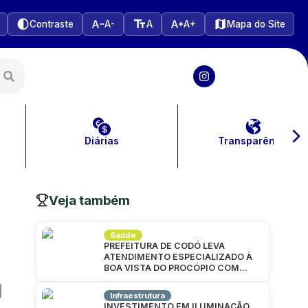
Contraste
A-
A
A+
Mapa do Site
Diárias
Transparência
Veja também
Saúde
PREFEITURA DE CODÓ LEVA
ATENDIMENTO ESPECIALIZADO À
BOA VISTA DO PROCÓPIO COM
GRANDE MUTIRÃO DA SAÚDE
Infraestrutura
INVESTIMENTO EM ILUMINAÇÃO