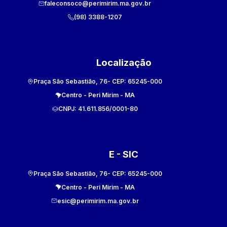
faleconsoco@perimirim.ma.gov.br
(98) 3388-1207
Localização
Praça São Sebastião, 76
- CEP:
65245-000
Centro
-
Peri Mirim
-
MA
CNPJ:
41.611.856/0001-80
E - SIC
Praça São Sebastião, 76
- CEP:
65245-000
Centro
-
Peri Mirim
-
MA
esic@perimirim.ma.gov.br