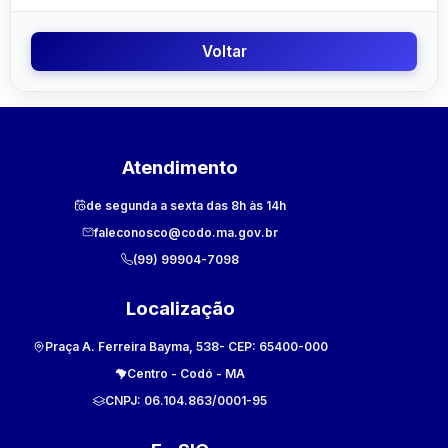
Voltar
Atendimento
de segunda a sexta das 8h às 14h
faleconosco@codo.ma.gov.br
(99) 99904-7098
Localização
Praça A. Ferreira Bayma, 538
- CEP:
65400-000
Centro
-
Codó
-
MA
CNPJ:
06.104.863/0001-95